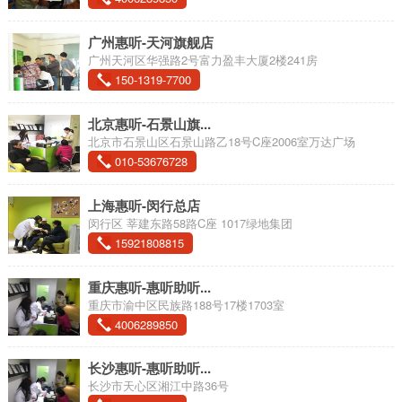
广州惠听-天河旗舰店
广州天河区华强路2号富力盈丰大厦2楼241房
150-1319-7700
北京惠听-石景山旗...
北京市石景山区石景山路乙18号C座2006室万达广场
010-53676728
上海惠听-闵行总店
闵行区 莘建东路58路C座 1017绿地集团
15921808815
重庆惠听-惠听助听...
重庆市渝中区民族路188号17楼1703室
4006289850
长沙惠听-惠听助听...
长沙市天心区湘江中路36号