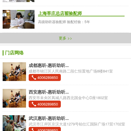
上海莘庄总店翟验配师
高级助听器验配师 验配经验：5年
更多 >>
门店网络
成都惠听-惠听助听...
成都市锦江区人民南路二段仁恒置地广场8楼841室
4006289850
西安惠听-惠听助听...
西安市未央区凤城八路西北国金中心D座1802室
4006289850
武汉惠听-惠听助听...
武汉市江岸区京汉大道1279号铂仕汇国际广场17层1702室
4006289850