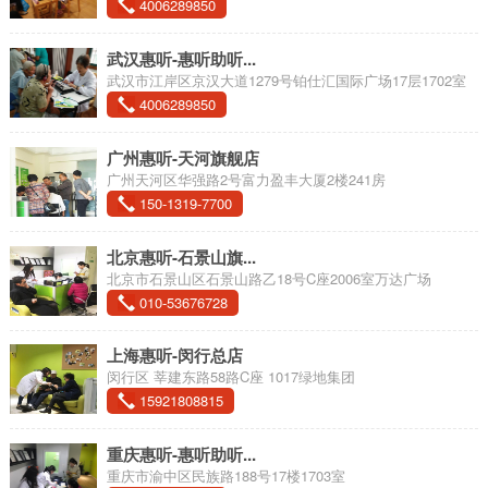
4006289850
武汉惠听-惠听助听...
武汉市江岸区京汉大道1279号铂仕汇国际广场17层1702室
4006289850
广州惠听-天河旗舰店
广州天河区华强路2号富力盈丰大厦2楼241房
150-1319-7700
北京惠听-石景山旗...
北京市石景山区石景山路乙18号C座2006室万达广场
010-53676728
上海惠听-闵行总店
闵行区 莘建东路58路C座 1017绿地集团
15921808815
重庆惠听-惠听助听...
重庆市渝中区民族路188号17楼1703室