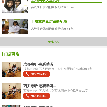
高级助听器验配师 验配经验：7年
上海莘庄总店翟验配师
高级助听器验配师 验配经验：5年
更多 >>
门店网络
成都惠听-惠听助听...
成都市锦江区人民南路二段仁恒置地广场8楼841室
4006289850
西安惠听-惠听助听...
西安市未央区凤城八路西北国金中心D座1802室
4006289850