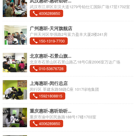
武汉惠听-惠听助听...
武汉市江岸区京汉大道1279号铂仕汇国际广场17层1702室
4006289850
广州惠听-天河旗舰店
广州天河区华强路2号富力盈丰大厦2楼241房
150-1319-7700
北京惠听-石景山旗...
北京市石景山区石景山路乙18号C座2006室万达广场
010-53676728
上海惠听-闵行总店
闵行区 莘建东路58路C座 1017绿地集团
15921808815
重庆惠听-惠听助听...
重庆市渝中区民族路188号17楼1703室
4006289850