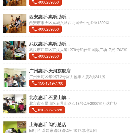
4006289850
西安惠听-惠听助听...
西安市未央区凤城八路西北国金中心D座1802室
4006289850
武汉惠听-惠听助听...
武汉市江岸区京汉大道1279号铂仕汇国际广场17层1702室
4006289850
广州惠听-天河旗舰店
广州天河区华强路2号富力盈丰大厦2楼241房
150-1319-7700
北京惠听-石景山旗...
北京市石景山区石景山路乙18号C座2006室万达广场
010-53676728
上海惠听-闵行总店
闵行区 莘建东路58路C座 1017绿地集团