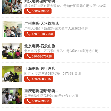
武汉惠听-惠听助听...
武汉市江岸区京汉大道1279号铂仕汇国际广场17层1702室
4006289850
广州惠听-天河旗舰店
广州天河区华强路2号富力盈丰大厦2楼241房
150-1319-7700
北京惠听-石景山旗...
北京市石景山区石景山路乙18号C座2006室万达广场
010-53676728
上海惠听-闵行总店
闵行区 莘建东路58路C座 1017绿地集团
15921808815
重庆惠听-惠听助听...
重庆市渝中区民族路188号17楼1703室
4006289850