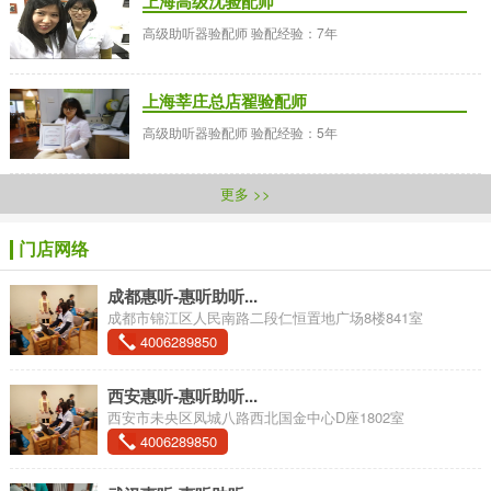
上海高级沈验配师
高级助听器验配师 验配经验：7年
上海莘庄总店翟验配师
高级助听器验配师 验配经验：5年
更多 >>
门店网络
成都惠听-惠听助听...
成都市锦江区人民南路二段仁恒置地广场8楼841室
4006289850
西安惠听-惠听助听...
西安市未央区凤城八路西北国金中心D座1802室
4006289850