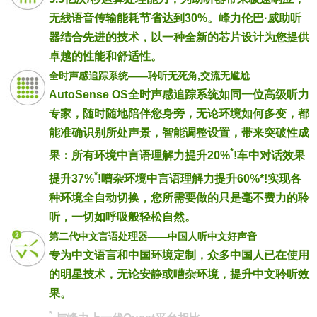
无线语音传输能耗节省达到30%。峰力伦巴·威助听
器结合先进的技术，以一种全新的芯片设计为您提供
卓越的性能和舒适性。
全时声感追踪系统——聆听无死角,交流无尴尬
AutoSense OS全时声感追踪系统如同一位高级听力
专家，随时随地陪伴您身旁，无论环境如何多变，都
能准确识别所处声景，智能调整设置，带来突破性成
*
果：所有环境中言语理解力提升20%
!车中对话效果
*
提升37%
!嘈杂环境中言语理解力提升60%*!实现各
种环境全自动切换，您所需要做的只是毫不费力的聆
听，一切如呼吸般轻松自然。
第二代中文言语处理器——中国人听中文好声音
专为中文语言和中国环境定制，众多中国人已在使用
的明星技术，无论安静或嘈杂环境，提升中文聆听效
果。
*